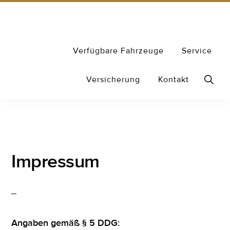
Zur
Zum
Hauptnavigation
Inhalt
springen
springen
CARATAS
Ihr
Verfügbare Fahrzeuge
Service
Autohändler
Show
Versicherung
Kontakt
in
Searc
Solingen
Impressum
Angaben gemäß § 5 DDG: